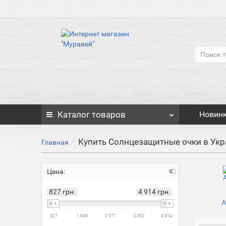
Каталог
товаров
Новин
Купить Солнцезащитные очки в Укр
Главная
Цена:
827 грн.
4 914 грн.
А
827
1 849
2 871
3 892
4 914