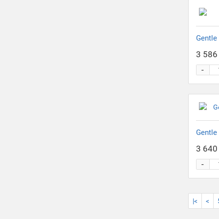
Gentle
3 586 
-
Gentle
3 640 
-
|<
<