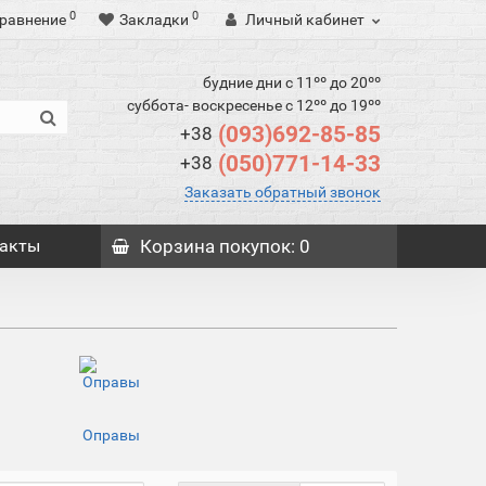
0
0
равнение
Закладки
Личный кабинет
будние дни с 11ºº до 20ºº
суббота- воскресенье с 12ºº до 19ºº
(093)692-85-85
+38
(050)771-14-33
+38
Заказать обратный звонок
акты
Корзина
покупок
: 0
Оправы