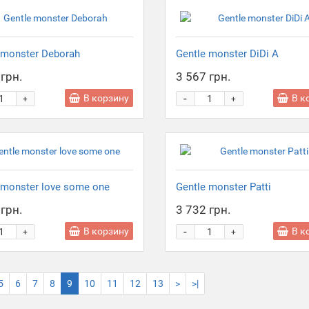
 monster Deborah
Gentle monster DiDi A
грн.
3 567 грн.
-
В корзину
В к
+
+
 monster love some one
Gentle monster Patti
грн.
3 732 грн.
-
В корзину
В к
+
+
5
6
7
8
9
10
11
12
13
>
>|