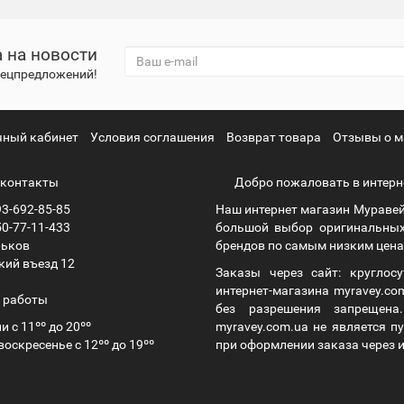
 на новости
спецпредложений!
чный кабинет
Условия соглашения
Возврат товара
Отзывы о м
контакты
Добро пожаловать в интерн
3-692-85-85
Наш интернет магазин Муравей
0-77-11-433
большой выбор оригинальных
рьков
брендов по самым низким ценам
кий въезд 12
Заказы через сайт: круглос
интернет-магазина myravey.co
 работы
без разрешения запрещен
и с 11ºº до 20ºº
myravey.com.ua не является 
воскресенье с 12ºº до 19ºº
при оформлении заказа через и