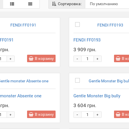
Сортировка:
FF0191
FENDI FF0193
грн.
3 909 грн.
-
В корзину
В к
+
+
 monster Absente one
Gentle Monster Big bully
грн.
3 604 грн.
-
В корзину
В к
+
+