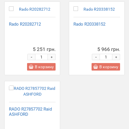
Rado R20282712
Rado R20338152
5 251 грн.
5 966 грн.
-
-
+
+
В корзину
В корзину
RADO R27857702 Raid
ASHFORD