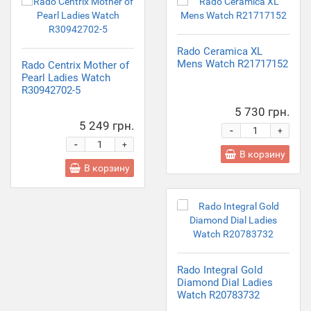
Rado Ceramica XL
Mens Watch R21717152
Rado Centrix Mother of
Pearl Ladies Watch
R30942702-5
5 730 грн.
5 249 грн.
-
+
-
+
В корзину
В корзину
Rado Integral Gold
Diamond Dial Ladies
Watch R20783732