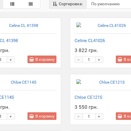
Сортировка:
 CL 41398
Celine CL41026
грн.
3 822 грн.
-
В корзину
В к
+
+
 CE114S
Chloe CE121S
грн.
3 550 грн.
-
В корзину
В к
+
+