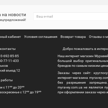
 на новости
спецпредложений!
чный кабинет
Условия соглашения
Возврат товара
Отзывы о м
контакты
Добро пожаловать в интерн
3-692-85-85
Наш интернет магазин Муравей
0-77-11-433
большой выбор оригинальных
рьков
брендов по самым низким ценам
кий въезд 12
Заказы через сайт: круглос
интернет-магазина myravey.co
 работы
без разрешения запрещен
и с 11ºº до 20ºº
myravey.com.ua не является 
воскресенье с 12ºº до 19ºº
при оформлении заказа через и