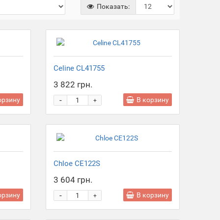
Показать:
Celine CL41755
3 822 грн.
-
орзину
В корзину
+
Chloe CE122S
3 604 грн.
-
орзину
В корзину
+