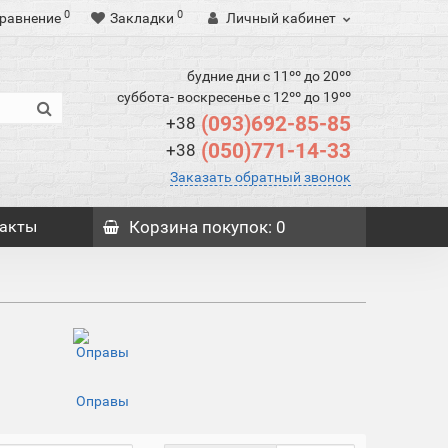
0
0
равнение
Закладки
Личный кабинет
будние дни с 11ºº до 20ºº
суббота- воскресенье с 12ºº до 19ºº
(093)692-85-85
+38
(050)771-14-33
+38
Заказать обратный звонок
акты
Корзина
покупок
: 0
Оправы