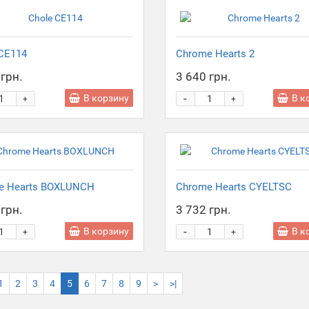
CE114
Chrome Hearts 2
грн.
3 640 грн.
-
В корзину
В к
+
+
e Hearts BOXLUNCH
Chrome Hearts CYELTSC
грн.
3 732 грн.
-
В корзину
В к
+
+
1
2
3
4
5
6
7
8
9
>
>|