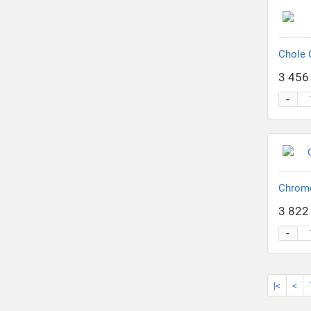
Chole 
3 456 
-
Chrom
3 822 
-
|<
<