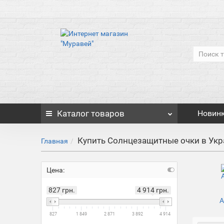
Каталог
товаров
Новин
Купить Солнцезащитные очки в Укр
Главная
Цена:
827 грн.
4 914 грн.
А
827
1 849
2 871
3 892
4 914