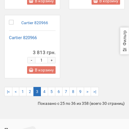
В корзину
В корзину
Фильтр
Cartier 820966
3 813 грн.
-
+
В корзину
|<
<
1
2
3
4
5
6
7
8
9
>
>|
Показано с 25 по 36 из 358 (всего 30 страниц)