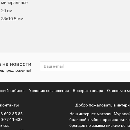
минеральное
20 см
38x10.5 мм
 на новости
спецпредложений!
чный кабинет
Условия соглашения
Возврат товара
Отзывы о м
контакты
Добро пожаловать в интерн
3-692-85-85
Наш интернет магазин Муравей
0-77-11-433
большой выбор оригинальных
рьков
брендов по самым низким ценам