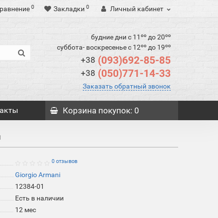
0
0
равнение
Закладки
Личный кабинет
будние дни с 11ºº до 20ºº
суббота- воскресенье с 12ºº до 19ºº
(093)692-85-85
+38
(050)771-14-33
+38
Заказать обратный звонок
акты
Корзина
покупок
: 0
й
0 отзывов
Giorgio Armani
12384-01
Есть в наличии
12 мес