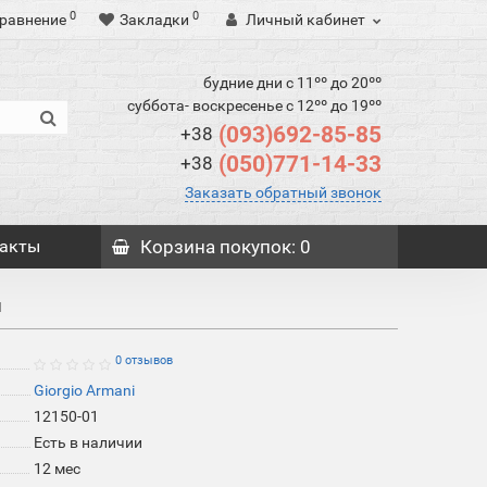
0
0
равнение
Закладки
Личный кабинет
будние дни с 11ºº до 20ºº
суббота- воскресенье с 12ºº до 19ºº
(093)692-85-85
+38
(050)771-14-33
+38
Заказать обратный звонок
акты
Корзина
покупок
: 0
й
0 отзывов
Giorgio Armani
12150-01
Есть в наличии
12 мес