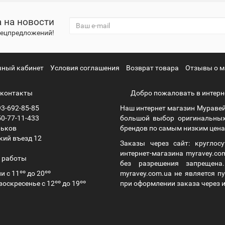
 на новости
спецпредложений!
чный кабинет
Условия соглашения
Возврат товара
Отзывы о м
контакты
Добро пожаловать в интерн
3-692-85-85
Наш интернет магазин Муравей
0-77-11-433
большой выбор оригинальных
рьков
брендов по самым низким ценам
кий въезд 12
Заказы через сайт: круглос
интернет-магазина myravey.co
 работы
без разрешения запрещен
и с 11ºº до 20ºº
myravey.com.ua не является 
воскресенье с 12ºº до 19ºº
при оформлении заказа через и