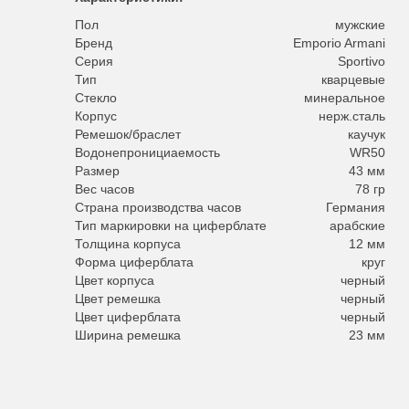
Пол
мужские
Бренд
Emporio Armani
Серия
Sportivo
Тип
кварцевые
Стекло
минеральное
Корпус
нерж.сталь
Ремешок/браслет
каучук
Водонепронициаемость
WR50
Размер
43 мм
Вес часов
78 гр
Страна производства часов
Германия
Тип маркировки на циферблате
арабские
Толщина корпуса
12 мм
Форма циферблата
круг
Цвет корпуса
черный
Цвет ремешка
черный
Цвет циферблата
черный
Ширина ремешка
23 мм