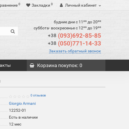
0
0
равнение
Закладки
Личный кабинет
будние дни с 11ºº до 20ºº
суббота- воскресенье с 12ºº до 19ºº
(093)692-85-85
+38
(050)771-14-33
+38
Заказать обратный звонок
акты
Корзина
покупок
: 0
й
0 отзывов
Giorgio Armani
12252-01
Есть в наличии
12 мес