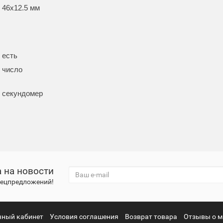
46x12.5 мм
есть
число
секундомер
 на новости
спецпредложений!
чный кабинет
Условия соглашения
Возврат товара
Отзывы о м