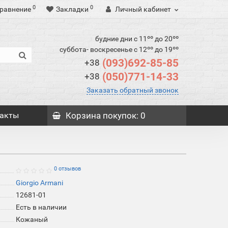
0
0
равнение
Закладки
Личный кабинет
будние дни с 11ºº до 20ºº
суббота- воскресенье с 12ºº до 19ºº
(093)692-85-85
+38
(050)771-14-33
+38
Заказать обратный звонок
акты
Корзина
покупок
: 0
0 отзывов
Giorgio Armani
12681-01
Есть в наличии
Кожаный