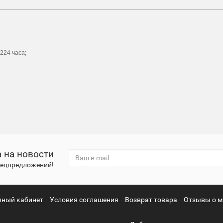
224 часа;
 на новости
спецпредложений!
чный кабинет
Условия соглашения
Возврат товара
Отзывы о м