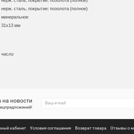
нерж. сталь, покрытие: позолота (полное)
нерж. сталь, покрытие: позолота (полное)
минеральное
31x13 мм
число
 на новости
спецпредложений!
чный кабинет
Условия соглашения
Возврат товара
Отзывы о м