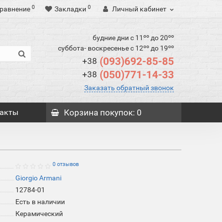
0
0
равнение
Закладки
Личный кабинет
будние дни с 11ºº до 20ºº
суббота- воскресенье с 12ºº до 19ºº
(093)692-85-85
+38
(050)771-14-33
+38
Заказать обратный звонок
акты
Корзина
покупок
: 0
й
0 отзывов
Giorgio Armani
12784-01
Есть в наличии
Керамический