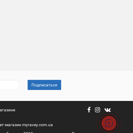
Подписаться
агазине
ет-магазин myravey.com.ua