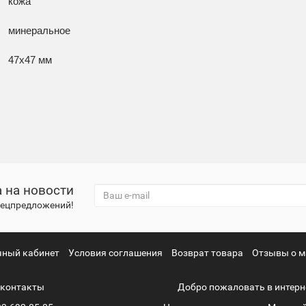
кожа
минеральное
47x47 мм
 на новости
спецпредложений!
чный кабинет
Условия соглашения
Возврат товара
Отзывы о м
контакты
Добро пожаловать в интерн