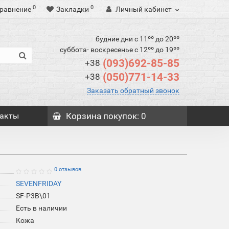
0
0
равнение
Закладки
Личный кабинет
будние дни с 11ºº до 20ºº
суббота- воскресенье с 12ºº до 19ºº
(093)692-85-85
+38
(050)771-14-33
+38
Заказать обратный звонок
акты
Корзина
покупок
: 0
0 отзывов
SEVENFRIDAY
SF-P3B\01
Есть в наличии
Кожа