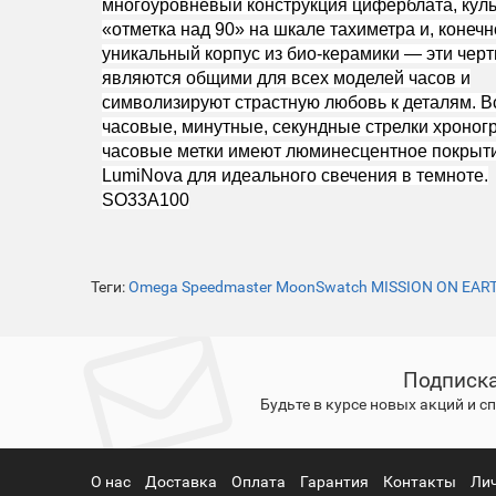
многоуровневый конструкция циферблата, кул
«отметка над 90» на шкале тахиметра и, конечн
уникальный корпус из био-керамики — эти чер
являются общими для всех моделей часов и
символизируют страстную любовь к деталям. В
часовые, минутные, секундные стрелки хроног
часовые метки имеют люминесцентное покрыти
LumiNova для идеального свечения в темноте.
SO33A100
Теги:
Omega Speedmaster MoonSwatch MISSION ON EAR
Подписка
Будьте в курсе новых акций и 
О нас
Доставка
Оплата
Гарантия
Контакты
Ли