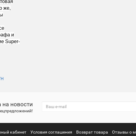
ьтовая
о же,
ты
се
рафа и
е Super-
TH
 на новости
спецпредложений!
чный кабинет
Условия соглашения
Возврат товара
Отзывы о м