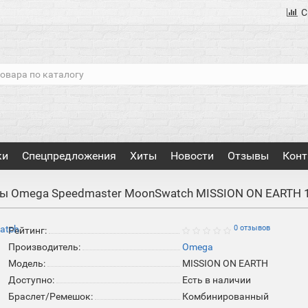
С
ки
Спецпредложения
Хиты
Новости
Отзывы
Конт
сы Omega Speedmaster MoonSwatch MISSION ON EARTH 
0 отзывов
Рейтинг:
Производитель:
Omega
Модель:
MISSION ON EARTH
Доступно:
Есть в наличии
Браслет/Ремешок:
Комбинированный