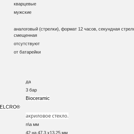
кварцевые
мужские
аналоговый (стрелки), формат 12 часов, секундная стрел
смещенная
отсутствуют
от батарейки
да
3 бар
Bioceramic
ELCRO®
акриловое стекло.
n\a мм
42 на 47.3 x13.25 мм