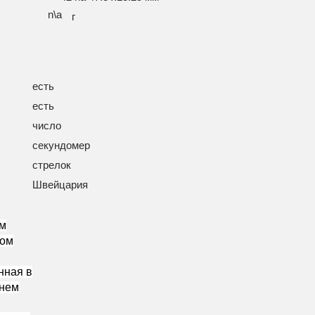
n\a
г
есть
есть
число
секундомер
стрелок
Швейцария
ом
пом
нная в
шнем