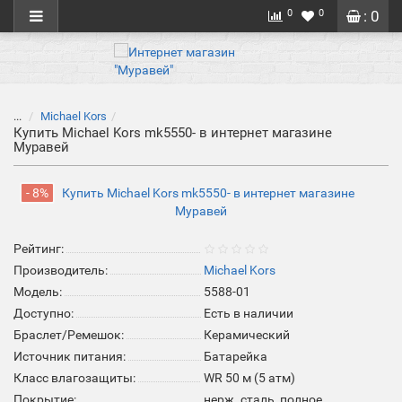
0
0
: 0
...
Michael Kors
Купить Michael Kors mk5550- в интернет магазине
Муравей
- 8%
Рейтинг:
Производитель:
Michael Kors
Модель:
5588-01
Доступно:
Есть в наличии
Браслет/Ремешок:
Керамический
Источник питания:
Батарейка
Класс влагозащиты:
WR 50 м (5 атм)
Покрытие:
нерж. сталь, полное