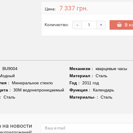
7 337 грн.
Цена:
-
В к
Количество:
+
：
BU9004
Механизм
：
кварцевые часы
Модный
Материал
：
Сталь
лея
： Минеральное стекло
Год
：
2011 год
щита
：
30M водонепроницаемый
Функция
：
Календарь
：
Сталь
Материалы-
：
Сталь
 на новости
спецпредложений!