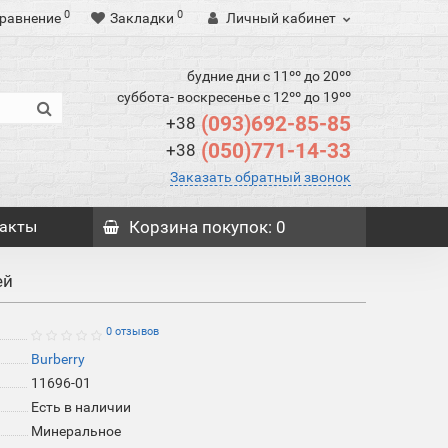
0
0
равнение
Закладки
Личный кабинет
будние дни с 11ºº до 20ºº
суббота- воскресенье с 12ºº до 19ºº
(093)692-85-85
+38
(050)771-14-33
+38
Заказать обратный звонок
акты
Корзина
покупок
: 0
ей
0 отзывов
Burberry
11696-01
Есть в наличии
Минеральное