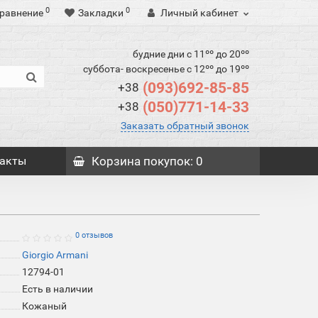
0
0
равнение
Закладки
Личный кабинет
будние дни с 11ºº до 20ºº
суббота- воскресенье с 12ºº до 19ºº
(093)692-85-85
+38
(050)771-14-33
+38
Заказать обратный звонок
акты
Корзина
покупок
: 0
й
0 отзывов
Giorgio Armani
12794-01
Есть в наличии
Кожаный