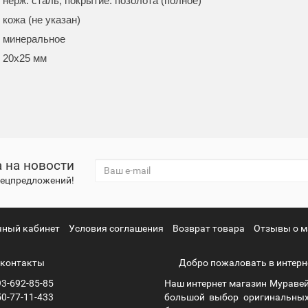
нерж. сталь, покрытие: позолота (полное)
кожа (не указан)
минеральное
20x25 мм
 на новости
спецпредложений!
чный кабинет
Условия соглашения
Возврат товара
Отзывы о м
контакты
Добро пожаловать в интерн
3-692-85-85
Наш интернет магазин Муравей
0-77-11-433
большой выбор оригинальных