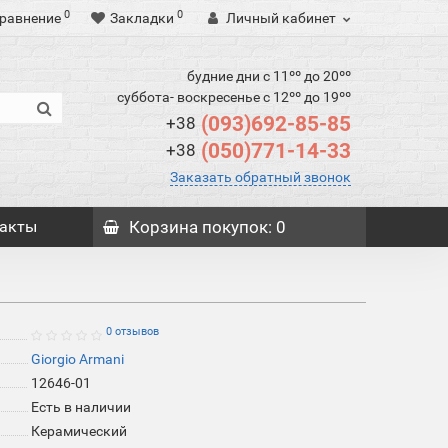
0
0
равнение
Закладки
Личный кабинет
будние дни с 11ºº до 20ºº
суббота- воскресенье с 12ºº до 19ºº
(093)692-85-85
+38
(050)771-14-33
+38
Заказать обратный звонок
акты
Корзина
покупок
: 0
й
0 отзывов
Giorgio Armani
12646-01
Есть в наличии
Керамический