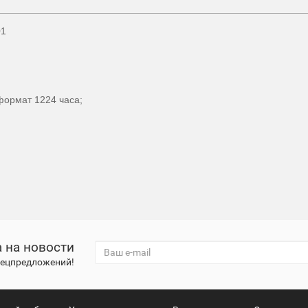
01
формат 1224 часа;
 на новости
спецпредложений!