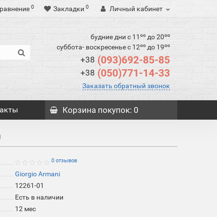
0
0
равнение
Закладки
Личный кабинет
будние дни с 11ºº до 20ºº
суббота- воскресенье с 12ºº до 19ºº
(093)692-85-85
+38
(050)771-14-33
+38
Заказать обратный звонок
акты
Корзина
покупок
: 0
й
0 отзывов
Giorgio Armani
12261-01
Есть в наличии
12 мес