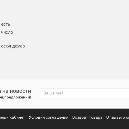
есть
число
секундомер
 на новости
спецпредложений!
чный кабинет
Условия соглашения
Возврат товара
Отзывы о м