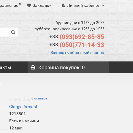
0
0
равнение
Закладки
Личный кабинет
будние дни с 11ºº до 20ºº
суббота- воскресенье с 12ºº до 19ºº
(093)692-85-85
+38
(050)771-14-33
+38
Заказать обратный звонок
акты
Корзина
покупок
: 0
й
0 отзывов
Giorgio Armani
1218801
Есть в наличии
12 мес