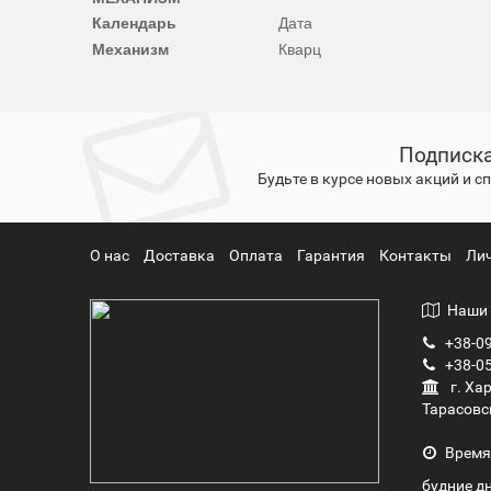
Календарь
Дата
Механизм
Кварц
Подписка
Будьте в курсе новых акций и 
О нас
Доставка
Оплата
Гарантия
Контакты
Ли
Наши 
+38-09
+38-05
г. Ха
Тарасовс
Время
будние дн