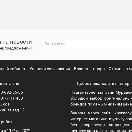
 на новости
спецпредложений!
чный кабинет
Условия соглашения
Возврат товара
Отзывы о м
контакты
Добро пожаловать в интерн
3-692-85-85
Наш интернет магазин Муравей
0-77-11-433
большой выбор оригинальных
рьков
брендов по самым низким ценам
кий въезд 12
Заказы через сайт: круглос
интернет-магазина myravey.co
 работы
без разрешения запрещен
и с 11ºº до 20ºº
myravey.com.ua не является 