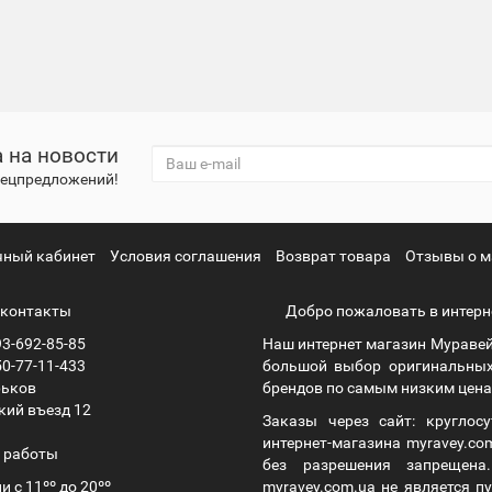
 на новости
спецпредложений!
чный кабинет
Условия соглашения
Возврат товара
Отзывы о м
контакты
Добро пожаловать в интерн
3-692-85-85
Наш интернет магазин Муравей
0-77-11-433
большой выбор оригинальных
рьков
брендов по самым низким ценам
кий въезд 12
Заказы через сайт: круглос
интернет-магазина myravey.co
 работы
без разрешения запрещен
и с 11ºº до 20ºº
myravey.com.ua не является 