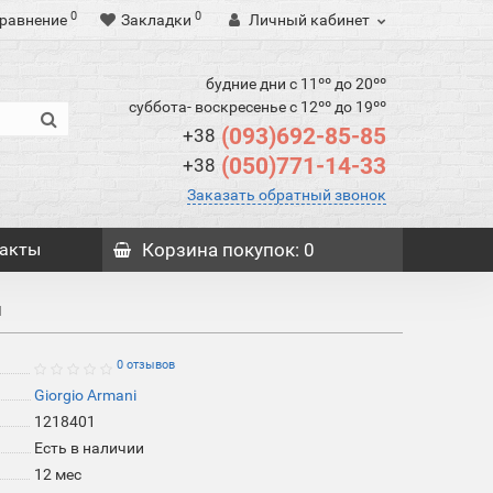
0
0
равнение
Закладки
Личный кабинет
будние дни с 11ºº до 20ºº
суббота- воскресенье с 12ºº до 19ºº
(093)692-85-85
+38
(050)771-14-33
+38
Заказать обратный звонок
акты
Корзина
покупок
: 0
й
0 отзывов
Giorgio Armani
1218401
Есть в наличии
12 мес