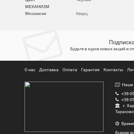
МЕХАНИЗМ
Механизм
Кварц
Подписка
Будьте в курсе новых акций и 
О нас
Доставка
Оплата
Гарантия
Контакты
Ли
Наши 
+38-09
+38-05
г. Ха
Тарасовс
Время
будние дн