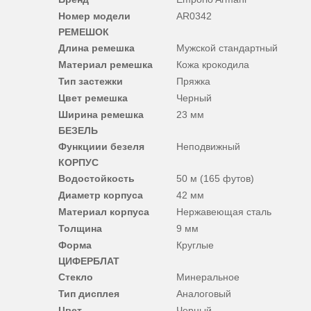
Номер модели
AR0342
РЕМЕШОК
Длина ремешка
Мужской стандартный
Материал ремешка
Кожа крокодила
Тип застежки
Пряжка
Цвет ремешка
Черный
Ширина ремешка
23 мм
БЕЗЕЛЬ
Функциии безеля
Неподвижный
КОРПУС
Водостойкость
50 м (165 футов)
Диаметр корпуса
42 мм
Материал корпуса
Нержавеющая сталь
Толщина
9 мм
Форма
Круглые
ЦИФЕРБЛАТ
Стекло
Минеральное
Тип дисплея
Аналоговый
Цвет
Черный