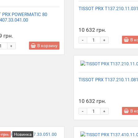
TISSOT PRX T137.210.11.031
T PRX POWERMATIC 80
407.33.041.00
10 632 грн.
9 грн.
-
В к
+
В корзину
+
TISSOT PRX T137.210.11.081
10 632 грн.
-
В к
+
 грн.
Новинка