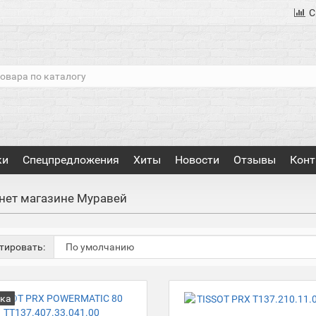
С
ки
Спецпредложения
Хиты
Новости
Отзывы
Конт
рнет магазине Муравей
тировать:
ка