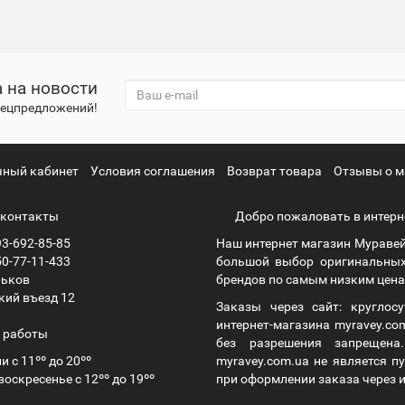
 на новости
спецпредложений!
чный кабинет
Условия соглашения
Возврат товара
Отзывы о м
контакты
Добро пожаловать в интерн
3-692-85-85
Наш интернет магазин Муравей
0-77-11-433
большой выбор оригинальных
рьков
брендов по самым низким ценам
кий въезд 12
Заказы через сайт: круглос
интернет-магазина myravey.co
 работы
без разрешения запрещен
и с 11ºº до 20ºº
myravey.com.ua не является 
воскресенье с 12ºº до 19ºº
при оформлении заказа через и