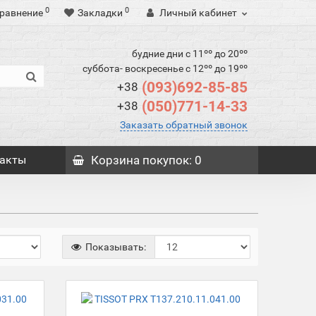
0
0
равнение
Закладки
Личный кабинет
будние дни с 11ºº до 20ºº
суббота- воскресенье с 12ºº до 19ºº
(093)692-85-85
+38
(050)771-14-33
+38
Заказать обратный звонок
акты
Корзина
покупок
: 0
Показывать: