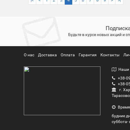
|<
<
1
2
3
4
5
6
7
8
9
>
>|
Подписка
Будьте в курсе новых акций и 
О нас
Доставка
Оплата
Гарантия
Контакты
Ли
Наши 
+38-09
+38-05
г. Ха
Тарасовс
Время
будние дн
суббота- 