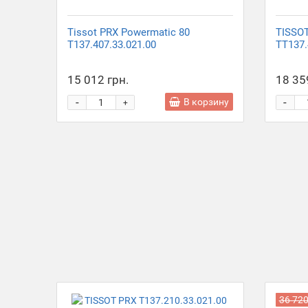
Tissot PRX Powermatic 80
TISSO
T137.407.33.021.00
TT137.
15 012 грн.
18 35
-
-
В корзину
+
36 720