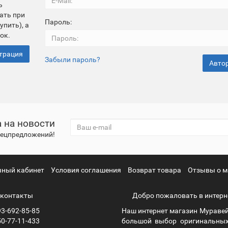
ь
ать при
Пароль:
упить), а
ок.
трация
Забыли пароль?
 на новости
спецпредложений!
чный кабинет
Условия соглашения
Возврат товара
Отзывы о м
контакты
Добро пожаловать в интерн
3-692-85-85
Наш интернет магазин Муравей
0-77-11-433
большой выбор оригинальных