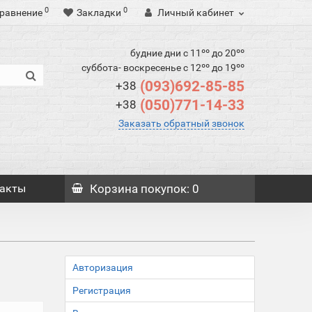
0
0
равнение
Закладки
Личный кабинет
будние дни с 11ºº до 20ºº
суббота- воскресенье с 12ºº до 19ºº
(093)692-85-85
+38
(050)771-14-33
+38
Заказать обратный звонок
акты
Корзина
покупок
: 0
Авторизация
Регистрация